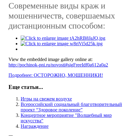
Современные виды краж и
мошенничеств, совершаемых
дистанционным способом:
View the embedded image gallery online at:
http://pochinok-pni.ru/novosti#sigFreeIdf0a612a0a2
Подробнее: ОСТОРОЖНО, МОШЕННИКИ!
Еще статьи...
Игры на свежем воздухе
Всероссийский социальный благотворительный
проект “Здоровое поколение”
Концертное мероприятие "Волшебный мир
искусства"
Награждение