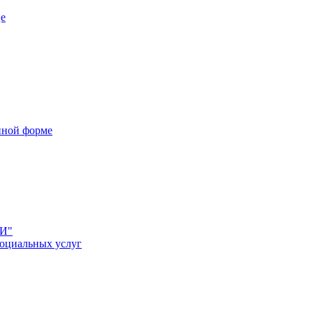
це
нной форме
НИ"
социальных услуг