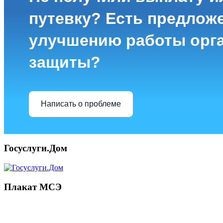
путевку? Есть предлож
улучшению работы орг
защиты?
Написать о проблеме
Госуслуги.Дом
Плакат МСЭ