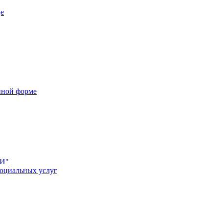
це
нной форме
НИ"
социальных услуг