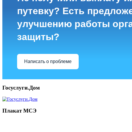
путевку? Есть предлож
улучшению работы орг
защиты?
Написать о проблеме
Госуслуги.Дом
Плакат МСЭ