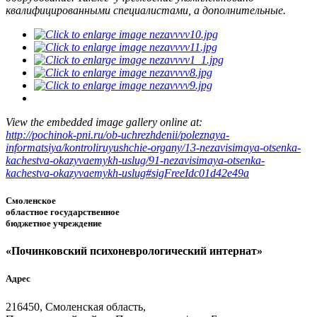
квалифицированными специалистами, а дополнительные.
View the embedded image gallery online at:
http://pochinok-pni.ru/ob-uchrezhdenii/poleznaya-
informatsiya/kontroliruyushchie-organy/13-nezavisimaya-otsenka-
kachestva-okazyvaemykh-uslug/91-nezavisimaya-otsenka-
kachestva-okazyvaemykh-uslug#sigFreeIdc01d42e49a
Смоленское
областное государственное
бюджетное учреждение
«Починковский психоневрологический интернат»
Адрес
216450, Смоленская область,