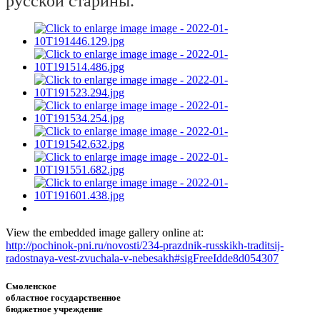
русской старины.
View the embedded image gallery online at:
http://pochinok-pni.ru/novosti/234-prazdnik-russkikh-traditsij-
radostnaya-vest-zvuchala-v-nebesakh#sigFreeIdde8d054307
Смоленское
областное государственное
бюджетное учреждение