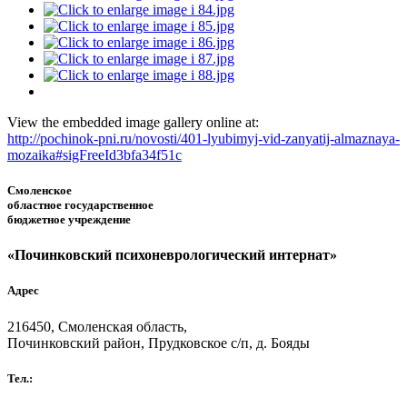
View the embedded image gallery online at:
http://pochinok-pni.ru/novosti/401-lyubimyj-vid-zanyatij-almaznaya-
mozaika#sigFreeId3bfa34f51c
Смоленское
областное государственное
бюджетное учреждение
«Починковский психоневрологический интернат»
Адрес
216450, Смоленская область,
Починковский район, Прудковское с/п, д. Бояды
Тел.: