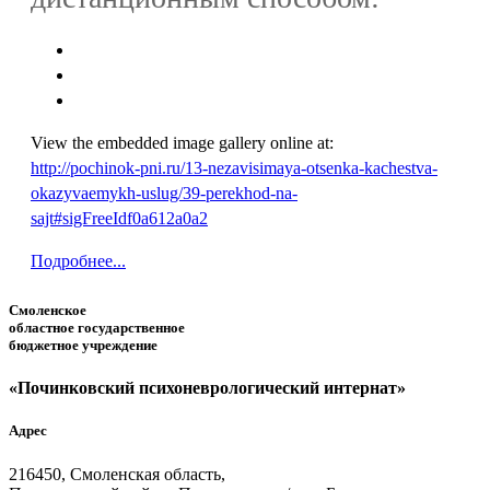
View the embedded image gallery online at:
http://pochinok-pni.ru/13-nezavisimaya-otsenka-kachestva-
okazyvaemykh-uslug/39-perekhod-na-
sajt#sigFreeIdf0a612a0a2
Подробнее...
Смоленское
областное государственное
бюджетное учреждение
«Починковский психоневрологический интернат»
Адрес
216450, Смоленская область,