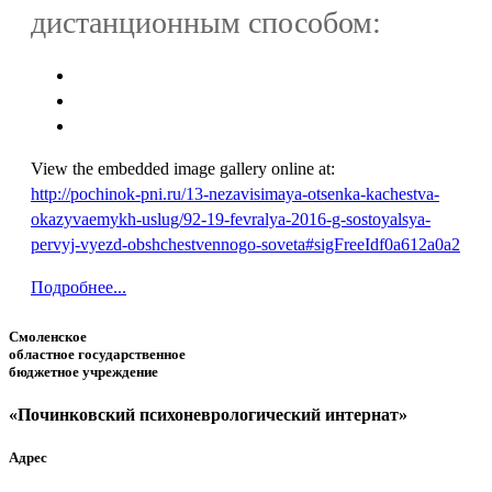
дистанционным способом:
View the embedded image gallery online at:
http://pochinok-pni.ru/13-nezavisimaya-otsenka-kachestva-
okazyvaemykh-uslug/92-19-fevralya-2016-g-sostoyalsya-
pervyj-vyezd-obshchestvennogo-soveta#sigFreeIdf0a612a0a2
Подробнее...
Смоленское
областное государственное
бюджетное учреждение
«Починковский психоневрологический интернат»
Адрес